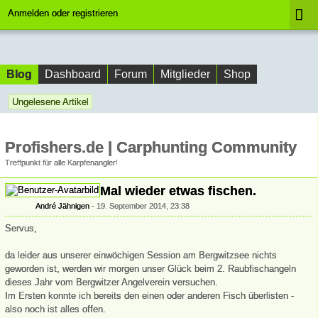
Anmelden oder registrieren
Blog
Dashboard
Forum
Mitglieder
Shop
Ungelesene Artikel
Profishers.de | Carphunting Community
Treffpunkt für alle Karpfenangler!
Mal wieder etwas fischen.
André Jähnigen
19. September 2014, 23:38
Servus,
da leider aus unserer einwöchigen Session am Bergwitzsee nichts
geworden ist, werden wir morgen unser Glück beim 2. Raubfischangeln
dieses Jahr vom Bergwitzer Angelverein versuchen.
Im Ersten konnte ich bereits den einen oder anderen Fisch überlisten -
also noch ist alles offen.