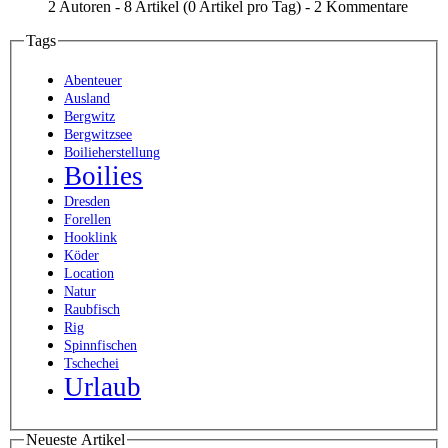
2 Autoren - 8 Artikel (0 Artikel pro Tag) - 2 Kommentare
Tags
Abenteuer
Ausland
Bergwitz
Bergwitzsee
Boilieherstellung
Boilies
Dresden
Forellen
Hooklink
Köder
Location
Natur
Raubfisch
Rig
Spinnfischen
Tschechei
Urlaub
Neueste Artikel