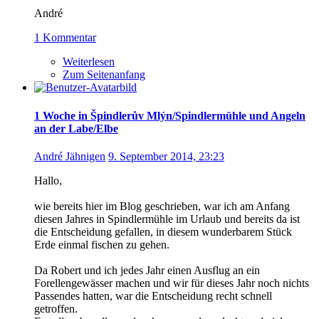
André
1 Kommentar
Weiterlesen
Zum Seitenanfang
1 Woche in Špindlerův Mlýn/Spindlermühle und Angeln
an der Labe/Elbe
André Jähnigen
9. September 2014, 23:23
Hallo,
wie bereits hier im Blog geschrieben, war ich am Anfang
diesen Jahres in Spindlermühle im Urlaub und bereits da ist
die Entscheidung gefallen, in diesem wunderbarem Stück
Erde einmal fischen zu gehen.
Da Robert und ich jedes Jahr einen Ausflug an ein
Forellengewässer machen und wir für dieses Jahr noch nichts
Passendes hatten, war die Entscheidung recht schnell
getroffen.