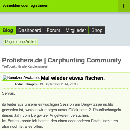
Anmelden oder registrieren
Blog
Dashboard
Forum
Mitglieder
Shop
Ungelesene Artikel
Profishers.de | Carphunting Community
Treffpunkt für alle Karpfenangler!
Mal wieder etwas fischen.
André Jähnigen
19. September 2014, 23:38
Servus,
da leider aus unserer einwöchigen Session am Bergwitzsee nichts
geworden ist, werden wir morgen unser Glück beim 2. Raubfischangeln
dieses Jahr vom Bergwitzer Angelverein versuchen.
Im Ersten konnte ich bereits den einen oder anderen Fisch überlisten -
also noch ist alles offen.