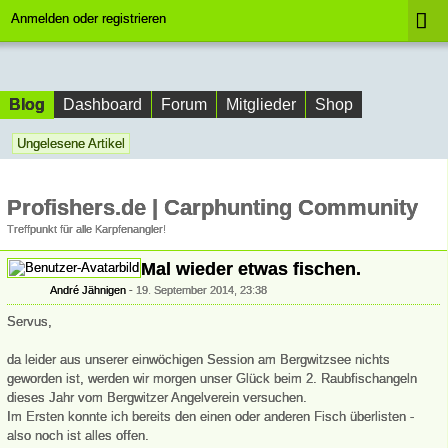
Anmelden oder registrieren
Blog
Dashboard
Forum
Mitglieder
Shop
Ungelesene Artikel
Profishers.de | Carphunting Community
Treffpunkt für alle Karpfenangler!
Mal wieder etwas fischen.
André Jähnigen
19. September 2014, 23:38
Servus,
da leider aus unserer einwöchigen Session am Bergwitzsee nichts
geworden ist, werden wir morgen unser Glück beim 2. Raubfischangeln
dieses Jahr vom Bergwitzer Angelverein versuchen.
Im Ersten konnte ich bereits den einen oder anderen Fisch überlisten -
also noch ist alles offen.