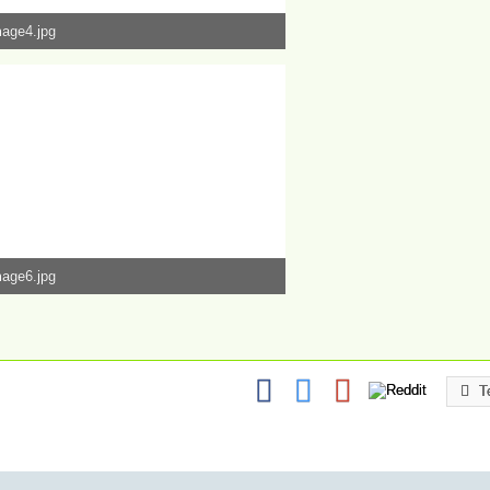
mage4.jpg
1,57 kB, 4.000×2.667, 73.896 mal angesehen
mage6.jpg
8,23 kB, 2.667×4.000, 74.145 mal angesehen
T