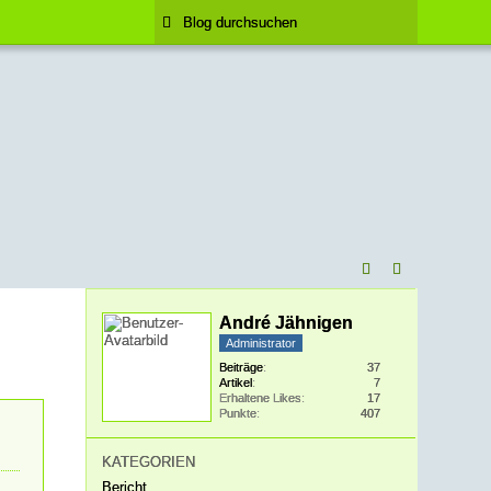
André Jähnigen
Administrator
Beiträge
37
Artikel
7
Erhaltene Likes
17
Punkte
407
KATEGORIEN
Bericht