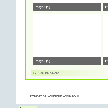
image3.jpg
i
758,04 kB, 4.000×2.667, 73.940 mal angesehen
79
image5.jpg
i
866,77 kB, 4.000×2.667, 74.018 mal angesehen
73
1.719.692 mal gelesen
Profishers.de | Carphunting Community
»