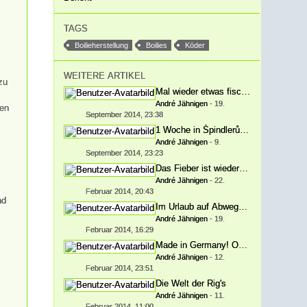
TAGS
Boilieherstellung
Boilies
Köder
WEITERE ARTIKEL
zu
Mal wieder etwas fischen.
André Jähnigen
-
19.
men
September 2014, 23:38
1 Woche in Špindlerův Mlýn/Spindler
André Jähnigen
-
9.
September 2014, 23:23
Das Fieber ist wieder da!
André Jähnigen
-
22.
Februar 2014, 20:43
nd
Im Urlaub auf Abwegen.
André Jähnigen
-
19.
Februar 2014, 16:29
Made in Germany! Oder doppelt erfun
André Jähnigen
-
12.
Februar 2014, 23:51
Die Welt der Rig's
André Jähnigen
-
11.
Februar 2014, 11:00