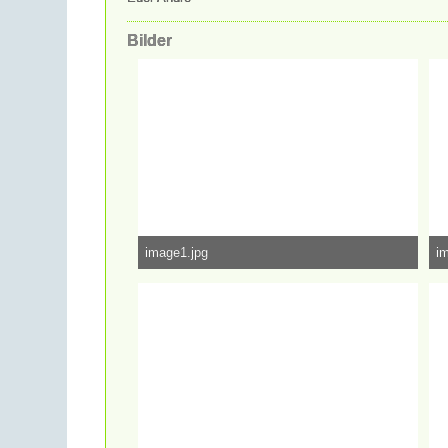
Bilder
image1.jpg
i
689,41 kB, 4.000×2.667, 73.957 mal angesehen
1,