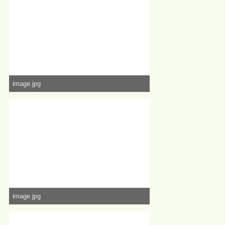
image.jpg
1,76 MB, 3.264×2.448, 78.126 mal angesehen
image.jpg
3,15 MB, 3.264×2.448, 77.750 mal angesehen