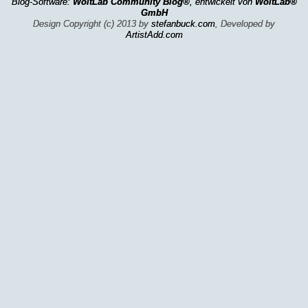
Blog-Software:
WoltLab Community Blog®
, entwickelt von
WoltLab®
GmbH
Design Copyright (c) 2013 by
stefanbuck.com
, Developed by
ArtistAdd.com