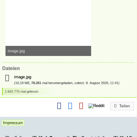
image.jpg
3,08 MB, 3.264×2.448, 78.652 mal angesehen
Dateien
image.jpg
(10,18 MB,
78.261
mal heruntergeladen, zuletzt:
8. August 2026, 11:41
)
1.642.775 mal gelesen
Teilen
Impressum