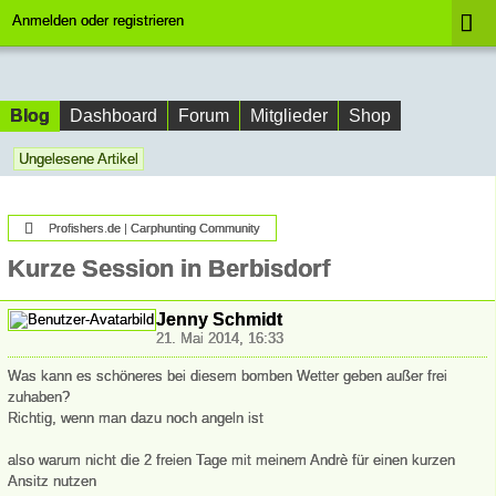
Anmelden oder registrieren
Blog
Dashboard
Forum
Mitglieder
Shop
Ungelesene Artikel
Profishers.de | Carphunting Community
Kurze Session in Berbisdorf
Jenny Schmidt
21. Mai 2014, 16:33
Was kann es schöneres bei diesem bomben Wetter geben außer frei
zuhaben?
Richtig, wenn man dazu noch angeln ist
also warum nicht die 2 freien Tage mit meinem Andrè für einen kurzen
Ansitz nutzen