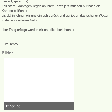
Gesagt, getan...:-)
Zelt steht, Montagen liegen an ihrem Platz jetz müssen nur noch die
Karpfen beißen:-)
bis dahin lehnen wir uns einfach zurück und genießen das schöner Wetter
in der wunderbaren Natur
über Fang erfolge werden wir natürlich berichten:-)
Eure Jenny
Bilder
image.jpg
348,03 kB, 1.280×492, 46.056 mal angesehen