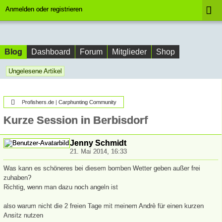
Anmelden oder registrieren
Blog
Dashboard
Forum
Mitglieder
Shop
Ungelesene Artikel
Profishers.de | Carphunting Community
Kurze Session in Berbisdorf
Jenny Schmidt
21. Mai 2014, 16:33
Was kann es schöneres bei diesem bomben Wetter geben außer frei
zuhaben?
Richtig, wenn man dazu noch angeln ist
also warum nicht die 2 freien Tage mit meinem Andrè für einen kurzen
Ansitz nutzen