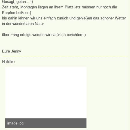
Gesagt, getan...:-)
Zelt steht, Montagen liegen an ihrem Platz jetz müssen nur noch die
Karpfen beißen:-)
bis dahin lehnen wir uns einfach zurück und genießen das schöner Wetter
in der wunderbaren Natur
über Fang erfolge werden wir natürlich berichten:-)
Eure Jenny
Bilder
image.jpg
348,03 kB, 1.280×492, 46.076 mal angesehen