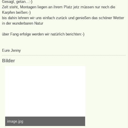
Gesagt, getan...:-)
Zelt steht, Montagen liegen an ihrem Platz jetz müssen nur noch die
Karpfen beißen:-)
bis dahin lehnen wir uns einfach zurück und genießen das schöner Wetter
in der wunderbaren Natur
über Fang erfolge werden wir natürlich berichten:-)
Eure Jenny
Bilder
image.jpg
348,03 kB, 1.280×492, 46.070 mal angesehen