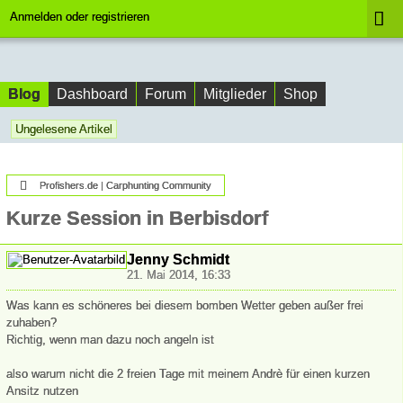
Anmelden oder registrieren
Blog
Dashboard
Forum
Mitglieder
Shop
Ungelesene Artikel
Profishers.de | Carphunting Community
Kurze Session in Berbisdorf
Jenny Schmidt
21. Mai 2014, 16:33
Was kann es schöneres bei diesem bomben Wetter geben außer frei
zuhaben?
Richtig, wenn man dazu noch angeln ist
also warum nicht die 2 freien Tage mit meinem Andrè für einen kurzen
Ansitz nutzen