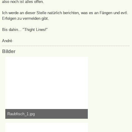
also noch ist alles offen.
Ich werde an dieser Stelle natürlich berichten, was es an Fängen und evtl.
Erfolgen zu vermelden gibt.
Bis dahin... "Thight Lines!"
André
Bilder
Raubfisch_1.jpg
1,34 MB, 6.000×3.376, 50.866 mal angesehen