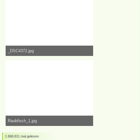
_DSC4372.jpg
1,41 MB, 3.376×6.000, 54.840 mal angesehen
Raubfisch_1.jpg
1,54 MB, 6.000×3.376, 50.612 mal angesehen
1.868.811 mal gelesen