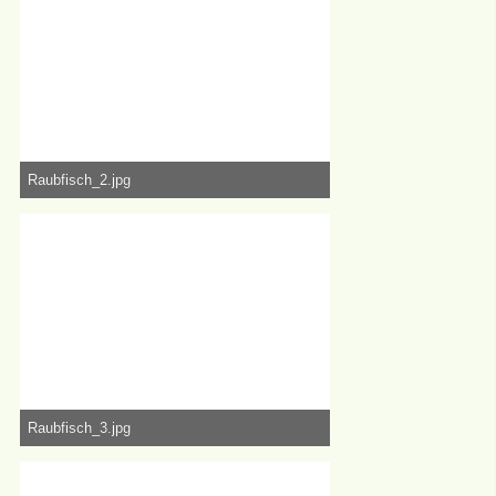
Raubfisch_2.jpg
1,19 MB, 6.000×3.376, 50.643 mal angesehen
Raubfisch_3.jpg
1,27 MB, 6.000×3.376, 50.673 mal angesehen