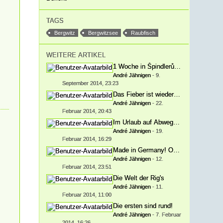
TAGS
Bergwitz
Bergwitzsee
Raubfisch
WEITERE ARTIKEL
1 Woche in Špindlerův Mlýn/Spindler
André Jähnigen
-
9.
September 2014, 23:23
Das Fieber ist wieder da!
André Jähnigen
-
22.
Februar 2014, 20:43
Im Urlaub auf Abwegen.
André Jähnigen
-
19.
Februar 2014, 16:29
Made in Germany! Oder doppelt erfun
André Jähnigen
-
12.
Februar 2014, 23:51
Die Welt der Rig's
André Jähnigen
-
11.
Februar 2014, 11:00
Die ersten sind rund!
André Jähnigen
-
7. Februar
2014, 16:26