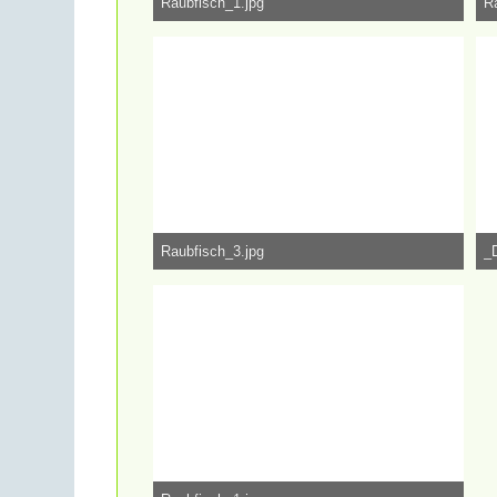
Raubfisch_1.jpg
R
1,34 MB, 6.000×3.376, 50.839 mal angesehen
1,
Raubfisch_3.jpg
_
1,27 MB, 6.000×3.376, 50.652 mal angesehen
1,