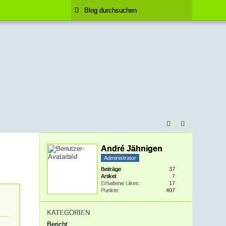
André Jähnigen
Administrator
Beiträge
37
Artikel
7
Erhaltene Likes
17
Punkte
407
KATEGORIEN
Bericht