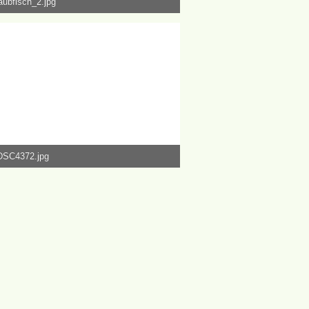
aubfisch_2.jpg
19 MB, 6.000×3.376, 50.608 mal angesehen
DSC4372.jpg
41 MB, 3.376×6.000, 54.819 mal angesehen