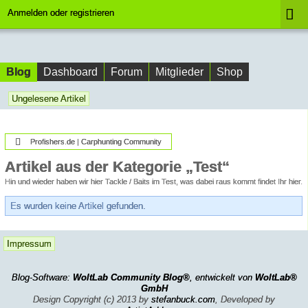
Anmelden oder registrieren
Blog
Dashboard
Forum
Mitglieder
Shop
Ungelesene Artikel
Profishers.de | Carphunting Community
Artikel aus der Kategorie „Test“
Hin und wieder haben wir hier Tackle / Baits im Test, was dabei raus kommt findet Ihr hier.
Es wurden keine Artikel gefunden.
Impressum
Blog-Software:
WoltLab Community Blog®
, entwickelt von
WoltLab®
GmbH
Design Copyright (c) 2013 by
stefanbuck.com
, Developed by