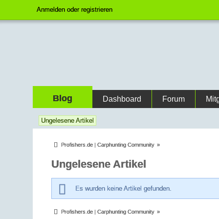
Anmelden oder registrieren
Blog
Dashboard
Forum
Mit
Ungelesene Artikel
Profishers.de | Carphunting Community
»
Ungelesene Artikel
Es wurden keine Artikel gefunden.
Profishers.de | Carphunting Community
»