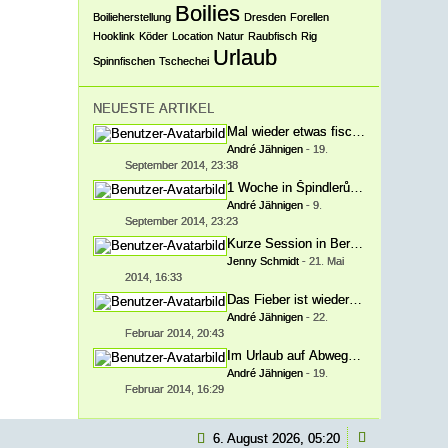
Boilies
Boilieherstellung
Dresden
Forellen
Hooklink
Köder
Location
Natur
Raubfisch
Rig
Urlaub
Spinnfischen
Tschechei
NEUESTE ARTIKEL
Mal wieder etwas fischen.
André Jähnigen
-
19.
September 2014, 23:38
1 Woche in Špindlerův Mlýn/Spindler
André Jähnigen
-
9.
September 2014, 23:23
Kurze Session in Berbisdorf
Jenny Schmidt
-
21. Mai
2014, 16:33
Das Fieber ist wieder da!
André Jähnigen
-
22.
Februar 2014, 20:43
Im Urlaub auf Abwegen.
André Jähnigen
-
19.
Februar 2014, 16:29
6. August 2026, 05:20