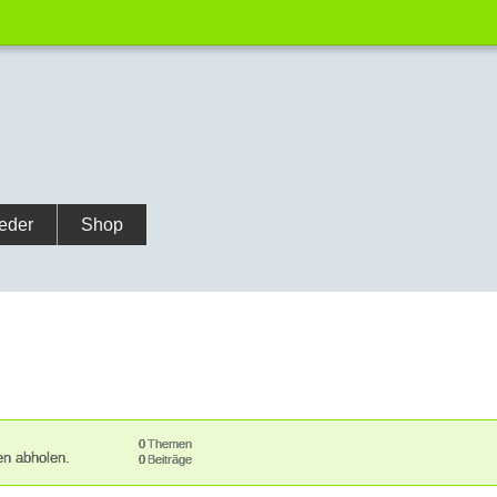
ieder
Shop
0
Themen
en abholen.
0
Beiträge