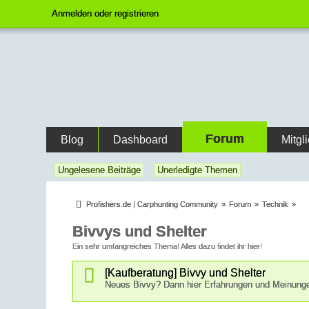
Anmelden oder registrieren
Forum
Blog
Dashboard
Mitgl
Ungelesene Beiträge
Unerledigte Themen
Profishers.de | Carphunting Community
»
Forum
»
Technik
»
Bivvys und Shelter
Ein sehr umfangreiches Thema! Alles dazu findet ihr hier!
[Kaufberatung] Bivvy und Shelter
Neues Bivvy? Dann hier Erfahrungen und Meinung