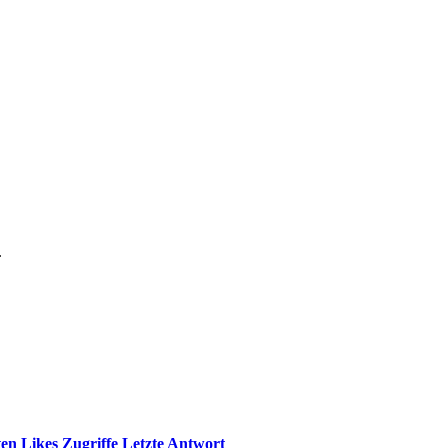
.
ten
Likes
Zugriffe
Letzte Antwort