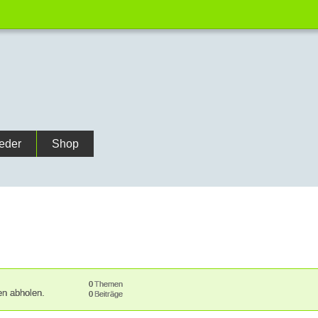
ieder
Shop
0
Themen
en abholen.
0
Beiträge