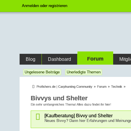
Anmelden oder registrieren
Forum
Blog
Dashboard
Mitgl
Ungelesene Beiträge
Unerledigte Themen
Profishers.de | Carphunting Community
»
Forum
»
Technik
»
Bivvys und Shelter
Ein sehr umfangreiches Thema! Alles dazu findet ihr hier!
[Kaufberatung] Bivvy und Shelter
Neues Bivvy? Dann hier Erfahrungen und Meinung