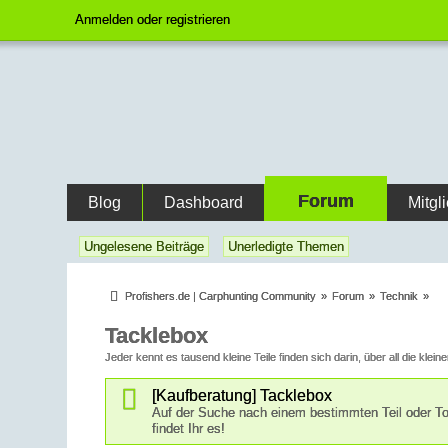
Anmelden oder registrieren
Forum
Blog
Dashboard
Mitgl
Ungelesene Beiträge
Unerledigte Themen
Profishers.de | Carphunting Community
»
Forum
»
Technik
»
Tacklebox
Jeder kennt es tausend kleine Teile finden sich darin, über all die klei
[Kaufberatung] Tacklebox
Auf der Suche nach einem bestimmten Teil oder To
findet Ihr es!