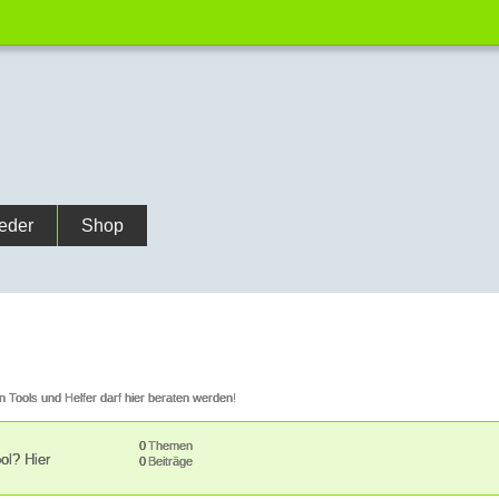
ieder
Shop
nen Tools und Helfer darf hier beraten werden!
0
Themen
ol? Hier
0
Beiträge