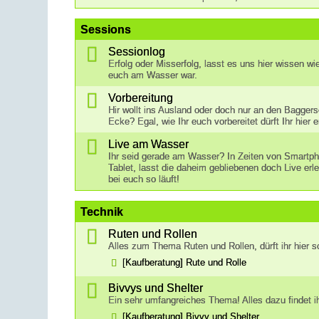
Sessions
Sessionlog
Erfolg oder Misserfolg, lasst es uns hier wissen wi
euch am Wasser war.
Vorbereitung
Hir wollt ins Ausland oder doch nur an den Bagger
Ecke? Egal, wie Ihr euch vorbereitet dürft Ihr hier 
Live am Wasser
Ihr seid gerade am Wasser? In Zeiten von Smartp
Tablet, lasst die daheim gebliebenen doch Live erl
bei euch so läuft!
Technik
Ruten und Rollen
Alles zum Thema Ruten und Rollen, dürft ihr hier s
[Kaufberatung] Rute und Rolle
Bivvys und Shelter
Ein sehr umfangreiches Thema! Alles dazu findet ih
[Kaufberatung] Bivvy und Shelter