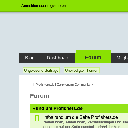
Anmelden oder registrieren
Forum
Blog
Dashboard
Mitgl
Ungelesene Beiträge
Unerledigte Themen
Profishers.de | Carphunting Community
»
Forum
Rund um Profishers.de
Infos rund um die Seite Profishers.de
Neuerungen, Änderungen, Verbesserungen und all
sonst so auf der Seite passiert, erfahrt Ihr hier.