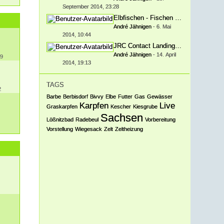
September 2014, 23:28
Elbfischen - Fischen im großen Strom
André Jähnigen
-
6. Mai
2014, 10:44
JRC Contact Landing Net
André Jähnigen
-
14. April
09
2014, 19:13
TAGS
2
Barbe
Berbisdorf
Bivvy
Elbe
Futter
Gas
Gewässer
Karpfen
Live
Graskarpfen
Kescher
Kiesgrube
Sachsen
Lößnitzbad
Radebeul
Vorbereitung
Vorstellung
Wiegesack
Zelt
Zeltheizung