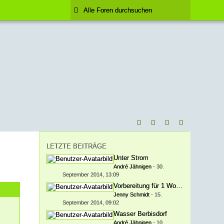
LETZTE BEITRÄGE
Unter Strom
André Jähnigen
-
30.
September 2014, 13:09
Vorbereitung für 1 Woche Natursee
Jenny Schmidt
-
15.
September 2014, 09:02
Wasser Berbisdorf
André Jähnigen
-
10.