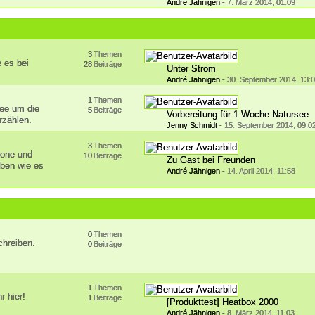
André Jähnigen
-
7. März 2014, 01:09
3
Themen
e es bei
28
Beiträge
Unter Strom
André Jähnigen
-
30. September 2014, 13:
1
Themen
see um die
5
Beiträge
Vorbereitung für 1 Woche Natursee
erzählen.
Jenny Schmidt
-
15. September 2014, 09:0
3
Themen
hone und
10
Beiträge
Zu Gast bei Freunden
eben wie es
André Jähnigen
-
14. April 2014, 11:58
0
Themen
chreiben.
0
Beiträge
1
Themen
r hier!
1
Beiträge
[Produkttest] Heatbox 2000
André Jähnigen
-
8. März 2014, 11:03