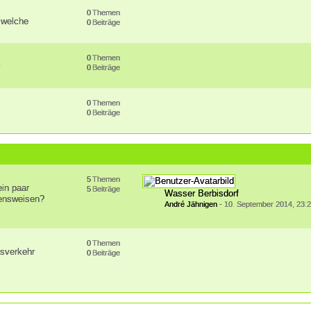
0
Themen
 welche
0
Beiträge
0
Themen
r
0
Beiträge
0
Themen
0
Beiträge
5
Themen
ein paar
5
Beiträge
Wasser Berbisdorf
hensweisen?
André Jähnigen
-
10. September 2014, 23:
0
Themen
fsverkehr
0
Beiträge