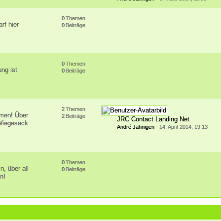
0
Themen
rf hier
0
Beiträge
0
Themen
ung ist
0
Beiträge
2
Themen
emen! Über
2
Beiträge
JRC Contact Landing Net
 Wiegesack
André Jähnigen
-
14. April 2014, 19:13
0
Themen
n, über all
0
Beiträge
n!