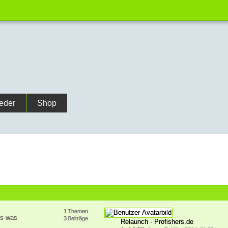
ieder
Shop
1
Themen
es was
3
Beiträge
Relaunch - Profishers.de