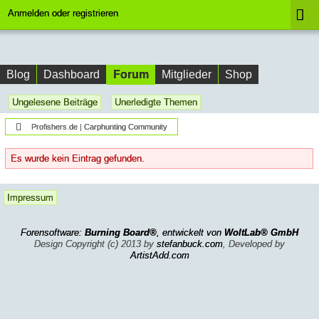
Anmelden oder registrieren
Forum
Blog
Dashboard
Mitglieder
Shop
Ungelesene Beiträge
Unerledigte Themen
Profishers.de | Carphunting Community
Es wurde kein Eintrag gefunden.
Impressum
Forensoftware:
Burning Board®
, entwickelt von
WoltLab® GmbH
Design Copyright (c) 2013 by
stefanbuck.com
, Developed by
ArtistAdd.com