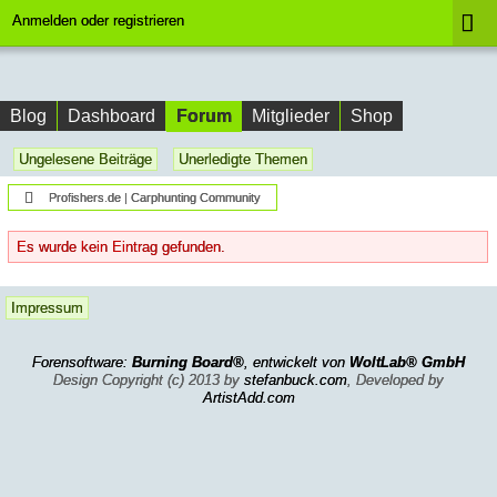
Anmelden oder registrieren
Forum
Blog
Dashboard
Mitglieder
Shop
Ungelesene Beiträge
Unerledigte Themen
Profishers.de | Carphunting Community
Es wurde kein Eintrag gefunden.
Impressum
Forensoftware:
Burning Board®
, entwickelt von
WoltLab® GmbH
Design Copyright (c) 2013 by
stefanbuck.com
, Developed by
ArtistAdd.com