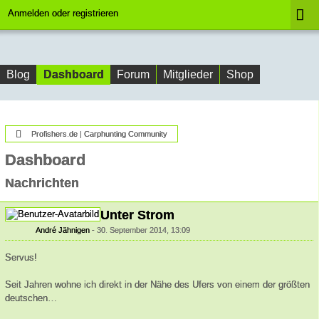
Anmelden oder registrieren
Dashboard
Blog
Forum
Mitglieder
Shop
Profishers.de | Carphunting Community
Dashboard
Nachrichten
Unter Strom
André Jähnigen
30. September 2014, 13:09
Servus!
Seit Jahren wohne ich direkt in der Nähe des Ufers von einem der größten
deutschen…