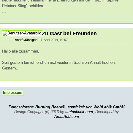
heute möchte ich einmal meine Erfahrungen mit der "NASH Kaptive
Retainer Sling" schildern.
…
Zu Gast bei Freunden
André Jähnigen
4. April 2014, 10:57
Hallo alle zusammen.
Seit gestern bin ich endlich mal wieder in Sachsen-Anhalt fischen.
Gestern…
Impressum
Forensoftware:
Burning Board®
, entwickelt von
WoltLab® GmbH
Design Copyright (c) 2013 by
stefanbuck.com
, Developed by
ArtistAdd.com