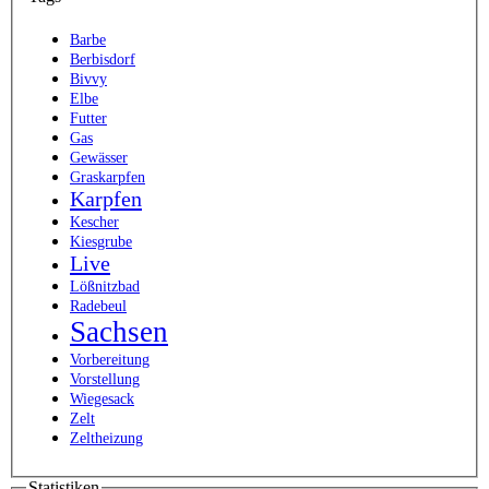
Barbe
Berbisdorf
Bivvy
Elbe
Futter
Gas
Gewässer
Graskarpfen
Karpfen
Kescher
Kiesgrube
Live
Lößnitzbad
Radebeul
Sachsen
Vorbereitung
Vorstellung
Wiegesack
Zelt
Zeltheizung
Statistiken