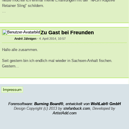
heute möchte ich einmal meine Erfahrungen mit der "NASH Kaptive
Retainer Sling" schildern.
…
Zu Gast bei Freunden
André Jähnigen
4. April 2014, 10:57
Hallo alle zusammen.
Seit gestern bin ich endlich mal wieder in Sachsen-Anhalt fischen.
Gestern…
Impressum
Forensoftware:
Burning Board®
, entwickelt von
WoltLab® GmbH
Design Copyright (c) 2013 by
stefanbuck.com
, Developed by
ArtistAdd.com