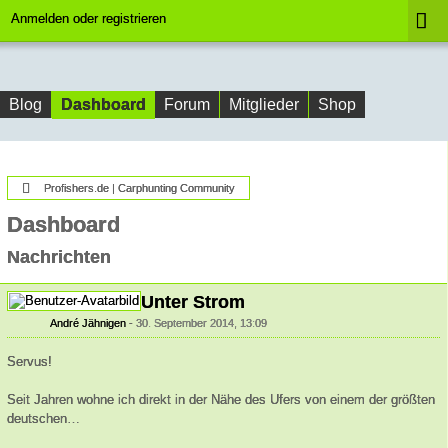
Anmelden oder registrieren
Dashboard
Blog
Forum
Mitglieder
Shop
Profishers.de | Carphunting Community
Dashboard
Nachrichten
Unter Strom
André Jähnigen
30. September 2014, 13:09
Servus!
Seit Jahren wohne ich direkt in der Nähe des Ufers von einem der größten
deutschen…