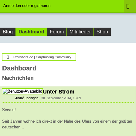
Anmelden oder registrieren
Dashboard
Blog
Forum
Mitglieder
Shop
Profishers.de | Carphunting Community
Dashboard
Nachrichten
Unter Strom
André Jähnigen
30. September 2014, 13:09
Servus!
Seit Jahren wohne ich direkt in der Nähe des Ufers von einem der größten
deutschen…