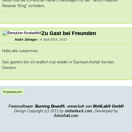
heute möchte ich einmal meine Erfahrungen mit der "NASH Kaptive
Retainer Sling" schildern.
…
Zu Gast bei Freunden
André Jähnigen
4. April 2014, 10:57
Hallo alle zusammen.
Seit gestern bin ich endlich mal wieder in Sachsen-Anhalt fischen.
Gestern…
Impressum
Forensoftware:
Burning Board®
, entwickelt von
WoltLab® GmbH
Design Copyright (c) 2013 by
stefanbuck.com
, Developed by
ArtistAdd.com