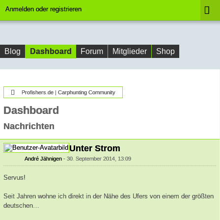
Anmelden oder registrieren
Dashboard
Blog
Forum
Mitglieder
Shop
Profishers.de | Carphunting Community
Dashboard
Nachrichten
Unter Strom
André Jähnigen
30. September 2014, 13:09
Servus!
Seit Jahren wohne ich direkt in der Nähe des Ufers von einem der größten
deutschen…