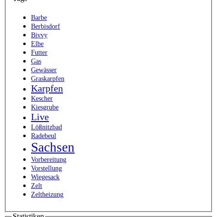
Barbe
Berbisdorf
Bivvy
Elbe
Futter
Gas
Gewässer
Graskarpfen
Karpfen
Kescher
Kiesgrube
Live
Lößnitzbad
Radebeul
Sachsen
Vorbereitung
Vorstellung
Wiegesack
Zelt
Zeltheizung
Statistiken