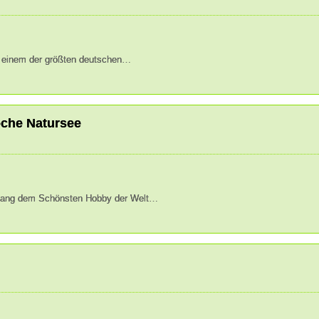
on einem der größten deutschen…
Weiterlesen
oche Natursee
 lang dem Schönsten Hobby der Welt…
Weiterlesen