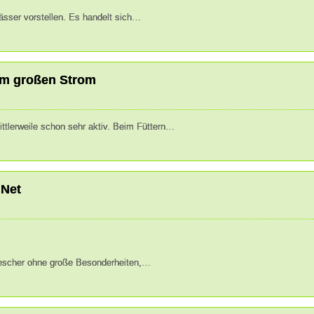
ässer vorstellen. Es handelt sich…
Weiterlesen
 im großen Strom
ttlerweile schon sehr aktiv. Beim Füttern…
Weiterlesen
 Net
 Kescher ohne große Besonderheiten,…
Weiterlesen