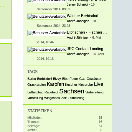
Jenny Schmidt
-
15.
September 2014, 09:02
Wasser Berbisdorf
André Jähnigen
-
10.
September 2014, 23:28
Elbfischen - Fischen im großen Strom
André Jähnigen
-
6. Mai
2014, 10:44
JRC Contact Landing Net
André Jähnigen
-
14. April
2014, 19:13
TAGS
Barbe
Berbisdorf
Bivvy
Elbe
Futter
Gas
Gewässer
Karpfen
Live
Graskarpfen
Kescher
Kiesgrube
Sachsen
Lößnitzbad
Radebeul
Vorbereitung
Vorstellung
Wiegesack
Zelt
Zeltheizung
STATISTIKEN
Mitglieder
15
Themen
16
Beiträge
54
Artikel
8