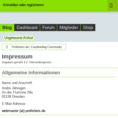
Anmelden oder registrieren
Blog
Dashboard
Forum
Mitglieder
Shop
Ungelesene Artikel
Profishers.de | Carphunting Community
Impressum
Angaben gemäß § 5 Telemediengesetz
Allgemeine Informationen
Name und Anschrift
André Jähnigen
An der Flutrinne 29a
01139 Dresden
E-Mail-Adresse
webmaster (at) profishers.de