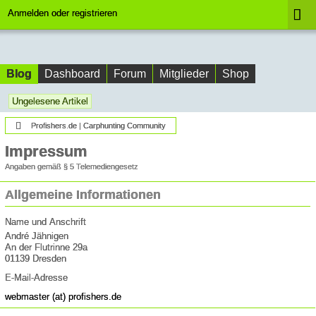
Anmelden oder registrieren
Blog
Dashboard
Forum
Mitglieder
Shop
Ungelesene Artikel
Profishers.de | Carphunting Community
Impressum
Angaben gemäß § 5 Telemediengesetz
Allgemeine Informationen
Name und Anschrift
André Jähnigen
An der Flutrinne 29a
01139 Dresden
E-Mail-Adresse
webmaster (at) profishers.de