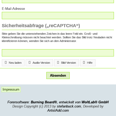
E-Mail-Adresse
Sicherheitsabfrage („reCAPTCHA“)
Bitte geben Sie die untenstehenden Zeichen in das leere Feld ein. Groß- und
Kleinschreibung müssen nicht beachtet werden. Sollten Sie das Bild trotz Neuladen nicht
identifizieren können, wenden Sie sich an den Administrator.
Neu laden
Audio-Version
Bild-Version
Hilfe
Impressum
Forensoftware:
Burning Board®
, entwickelt von
WoltLab® GmbH
Design Copyright (c) 2013 by
stefanbuck.com
, Developed by
ArtistAdd.com