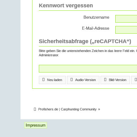
Kennwort vergessen
Benutzername
E-Mail-Adresse
Sicherheitsabfrage („reCAPTCHA“)
Bitte geben Sie die untenstehenden Zeichen in das leere Feld ein.
Administrator.
Neu laden
Audio-Version
Bild-Version
Profishers.de | Carphunting Community
»
Impressum