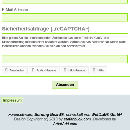
E-Mail-Adresse
Sicherheitsabfrage („reCAPTCHA“)
Bitte geben Sie die untenstehenden Zeichen in das leere Feld ein. Groß- und
Kleinschreibung müssen nicht beachtet werden. Sollten Sie das Bild trotz Neuladen nicht
identifizieren können, wenden Sie sich an den Administrator.
Neu laden
Audio-Version
Bild-Version
Hilfe
Impressum
Forensoftware:
Burning Board®
, entwickelt von
WoltLab® GmbH
Design Copyright (c) 2013 by
stefanbuck.com
, Developed by
ArtistAdd.com