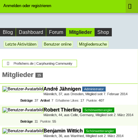
Anmelden oder registrieren
Mitglieder
Blog
Dashboard
Forum
Shop
Letzte Aktivitäten
Benutzer online
Mitgliedersuche
Profishers.de | Carphunting Community
Mitglieder
15
André Jähnigen
Administrator
Männlich
37
aus Dresden
Mitglied seit 7. Februar 2014
Beiträge
37
Artikel
7
Erhaltene Likes
17
Punkte
407
Robert Thierling
Schönwetterangler
Männlich
44
aus Celle, Germany
Mitglied seit 2. März 2014
Beiträge
11
Punkte
55
Benjamin Wittich
Schönwetterangler
Männlich
36
aus Wanfried
Mitglied seit 2. März 2014