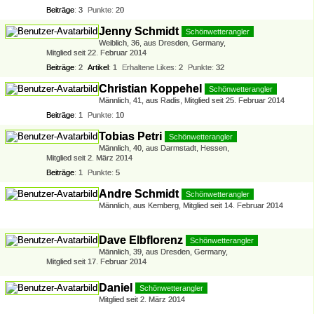
Beiträge
3
Punkte
20
Jenny Schmidt
Schönwetterangler
Weiblich
36
aus Dresden, Germany
Mitglied seit 22. Februar 2014
Beiträge
2
Artikel
1
Erhaltene Likes
2
Punkte
32
Christian Koppehel
Schönwetterangler
Männlich
41
aus Radis
Mitglied seit 25. Februar 2014
Beiträge
1
Punkte
10
Tobias Petri
Schönwetterangler
Männlich
40
aus Darmstadt, Hessen
Mitglied seit 2. März 2014
Beiträge
1
Punkte
5
Andre Schmidt
Schönwetterangler
Männlich
aus Kemberg
Mitglied seit 14. Februar 2014
Dave Elbflorenz
Schönwetterangler
Männlich
39
aus Dresden, Germany
Mitglied seit 17. Februar 2014
Daniel
Schönwetterangler
Mitglied seit 2. März 2014