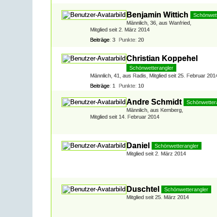
Benjamin Wittich
Schönwett
Männlich
36
aus Wanfried
Mitglied seit 2. März 2014
Beiträge
3
Punkte
20
Christian Koppehel
Schönwetterangler
Männlich
41
aus Radis
Mitglied seit 25. Februar 201
Beiträge
1
Punkte
10
Andre Schmidt
Schönwetter
Männlich
aus Kemberg
Mitglied seit 14. Februar 2014
Daniel
Schönwetterangler
Mitglied seit 2. März 2014
Duschtel
Schönwetterangler
Mitglied seit 25. März 2014