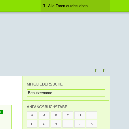
MITGLIEDERSUCHE
ANFANGSBUCHSTABE
r
#
A
B
C
D
E
F
G
H
I
J
K