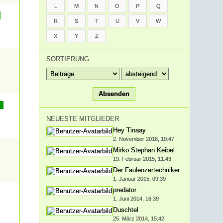
L
M
N
O
P
Q
R
S
T
U
V
W
X
Y
Z
SORTIERUNG
r
NEUESTE MITGLIEDER
Hey Tinaay
2. November 2016, 10:47
Mirko Stephan Keibel
19. Februar 2015, 11:43
Der Faulenzertechniker
1. Januar 2015, 09:39
predator
1. Juni 2014, 16:39
Duschtel
25. März 2014, 15:42