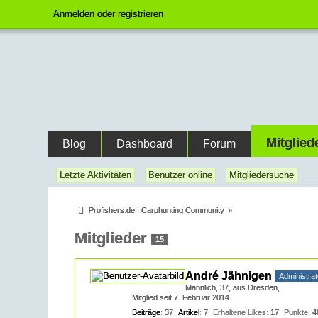
Anmelden oder registrieren
Mitglied
Blog
Dashboard
Forum
Letzte Aktivitäten
Benutzer online
Mitgliedersuche
Profishers.de | Carphunting Community
»
Mitglieder
15
André Jähnigen
Administrat
Männlich
37
aus Dresden
Mitglied seit 7. Februar 2014
Beiträge
37
Artikel
7
Erhaltene Likes
17
Punkte
4