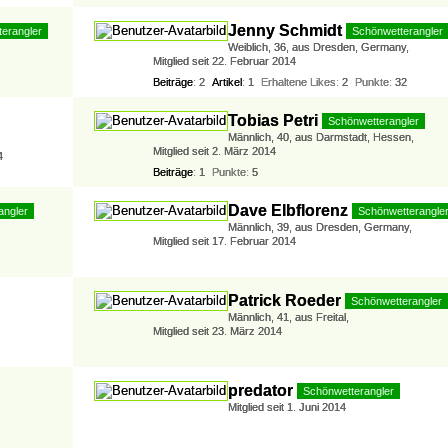
Jenny Schmidt
erangler
Schönwetterangler
Weiblich
36
aus Dresden, Germany
Mitglied seit 22. Februar 2014
Beiträge
2
Artikel
1
Erhaltene Likes
2
Punkte
32
Tobias Petri
Schönwetterangler
Männlich
40
aus Darmstadt, Hessen
Mitglied seit 2. März 2014
4
Beiträge
1
Punkte
5
Dave Elbflorenz
angler
Schönwetterangle
Männlich
39
aus Dresden, Germany
Mitglied seit 17. Februar 2014
Patrick Roeder
Schönwetterangler
Männlich
41
aus Freital
Mitglied seit 23. März 2014
predator
Schönwetterangler
Mitglied seit 1. Juni 2014