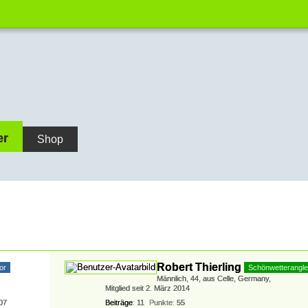
er
Shop
Robert Thierling
or
Schönwetterangle
Männlich
44
aus Celle, Germany
Mitglied seit 2. März 2014
07
Beiträge
11
Punkte
55