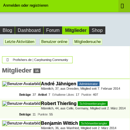
Anmelden oder registrieren
Mitglieder
Blog
Dashboard
Forum
Shop
Letzte Aktivitäten
Benutzer online
Mitgliedersuche
Profishers.de | Carphunting Community
Mitglieder
15
André Jähnigen
Administrator
Männlich
37
aus Dresden
Mitglied seit 7. Februar 2014
Beiträge
37
Artikel
7
Erhaltene Likes
17
Punkte
407
Robert Thierling
Schönwetterangler
Männlich
44
aus Celle, Germany
Mitglied seit 2. März 2014
Beiträge
11
Punkte
55
Benjamin Wittich
Schönwetterangler
Männlich
36
aus Wanfried
Mitglied seit 2. März 2014