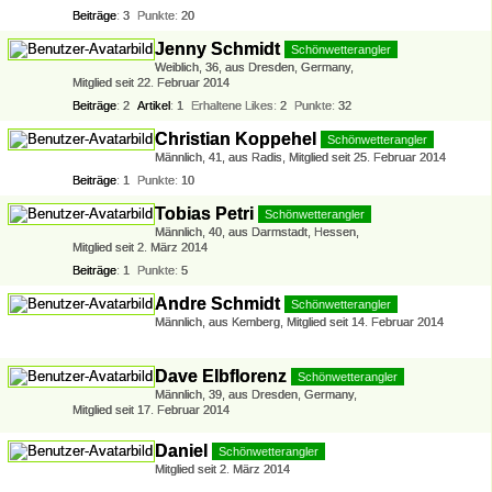
Beiträge
3
Punkte
20
Jenny Schmidt
Schönwetterangler
Weiblich
36
aus Dresden, Germany
Mitglied seit 22. Februar 2014
Beiträge
2
Artikel
1
Erhaltene Likes
2
Punkte
32
Christian Koppehel
Schönwetterangler
Männlich
41
aus Radis
Mitglied seit 25. Februar 2014
Beiträge
1
Punkte
10
Tobias Petri
Schönwetterangler
Männlich
40
aus Darmstadt, Hessen
Mitglied seit 2. März 2014
Beiträge
1
Punkte
5
Andre Schmidt
Schönwetterangler
Männlich
aus Kemberg
Mitglied seit 14. Februar 2014
Dave Elbflorenz
Schönwetterangler
Männlich
39
aus Dresden, Germany
Mitglied seit 17. Februar 2014
Daniel
Schönwetterangler
Mitglied seit 2. März 2014