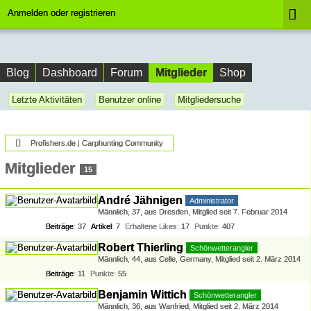
Anmelden oder registrieren
Mitglieder
Blog
Dashboard
Forum
Shop
Letzte Aktivitäten
Benutzer online
Mitgliedersuche
Profishers.de | Carphunting Community
Mitglieder
15
André Jähnigen
Administrator
Männlich
37
aus Dresden
Mitglied seit 7. Februar 2014
Beiträge
37
Artikel
7
Erhaltene Likes
17
Punkte
407
Robert Thierling
Schönwetterangler
Männlich
44
aus Celle, Germany
Mitglied seit 2. März 2014
Beiträge
11
Punkte
55
Benjamin Wittich
Schönwetterangler
Männlich
36
aus Wanfried
Mitglied seit 2. März 2014