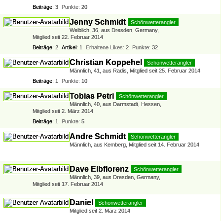
Beiträge
3
Punkte
20
Jenny Schmidt
Schönwetterangler
Weiblich
36
aus Dresden, Germany
Mitglied seit 22. Februar 2014
Beiträge
2
Artikel
1
Erhaltene Likes
2
Punkte
32
Christian Koppehel
Schönwetterangler
Männlich
41
aus Radis
Mitglied seit 25. Februar 2014
Beiträge
1
Punkte
10
Tobias Petri
Schönwetterangler
Männlich
40
aus Darmstadt, Hessen
Mitglied seit 2. März 2014
Beiträge
1
Punkte
5
Andre Schmidt
Schönwetterangler
Männlich
aus Kemberg
Mitglied seit 14. Februar 2014
Dave Elbflorenz
Schönwetterangler
Männlich
39
aus Dresden, Germany
Mitglied seit 17. Februar 2014
Daniel
Schönwetterangler
Mitglied seit 2. März 2014