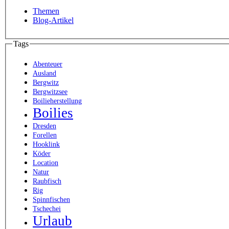
Themen
Blog-Artikel
Tags
Abenteuer
Ausland
Bergwitz
Bergwitzsee
Boilieherstellung
Boilies
Dresden
Forellen
Hooklink
Köder
Location
Natur
Raubfisch
Rig
Spinnfischen
Tschechei
Urlaub