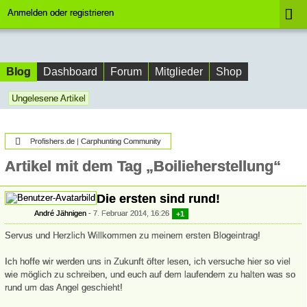
Anmelden oder registrieren
Blog
Dashboard
Forum
Mitglieder
Shop
Ungelesene Artikel
Profishers.de | Carphunting Community
Artikel mit dem Tag „Boilieherstellung“
Die ersten sind rund!
André Jähnigen
7. Februar 2014, 16:26
+1
Servus und Herzlich Willkommen zu meinem ersten Blogeintrag!
Ich hoffe wir werden uns in Zukunft öfter lesen, ich versuche hier so viel
wie möglich zu schreiben, und euch auf dem laufendem zu halten was so
rund um das Angel geschieht!