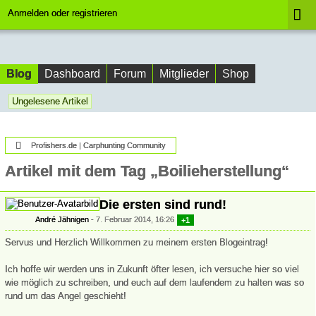
Anmelden oder registrieren
Blog
Dashboard
Forum
Mitglieder
Shop
Ungelesene Artikel
Profishers.de | Carphunting Community
Artikel mit dem Tag „Boilieherstellung“
Die ersten sind rund!
André Jähnigen
7. Februar 2014, 16:26
+1
Servus und Herzlich Willkommen zu meinem ersten Blogeintrag!
Ich hoffe wir werden uns in Zukunft öfter lesen, ich versuche hier so viel
wie möglich zu schreiben, und euch auf dem laufendem zu halten was so
rund um das Angel geschieht!