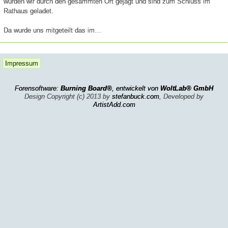
wurden wir durch den gesammten Ort gejagt und sind zum Schluss im
Rathaus geladet.
Da wurde uns mitgeteilt das im…
Impressum
Forensoftware:
Burning Board®
, entwickelt von
WoltLab® GmbH
Design Copyright (c) 2013 by
stefanbuck.com
, Developed by
ArtistAdd.com