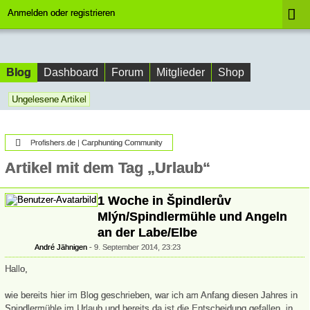
Anmelden oder registrieren
Blog
Dashboard
Forum
Mitglieder
Shop
Ungelesene Artikel
Profishers.de | Carphunting Community
Artikel mit dem Tag „Urlaub“
1 Woche in Špindlerův
Mlýn/Spindlermühle und Angeln
an der Labe/Elbe
André Jähnigen
9. September 2014, 23:23
Hallo,
wie bereits hier im Blog geschrieben, war ich am Anfang diesen Jahres in
Spindlermühle im Urlaub und bereits da ist die Entscheidung gefallen, in