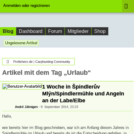
Anmelden oder registrieren
Blog
Dashboard
Forum
Mitglieder
Shop
Ungelesene Artikel
Profishers.de | Carphunting Community
Artikel mit dem Tag „Urlaub“
1 Woche in Špindlerův
Mlýn/Spindlermühle und Angeln
an der Labe/Elbe
André Jähnigen
9. September 2014, 23:23
Hallo,
wie bereits hier im Blog geschrieben, war ich am Anfang diesen Jahres in
Spindlermühle im Urlaub und bereits da ist die Entscheidung gefallen, in