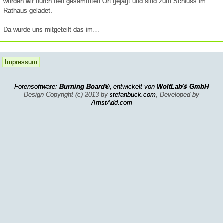
wurden wir durch den gesammten Ort gejagt und sind zum Schluss im
Rathaus geladet.
Da wurde uns mitgeteilt das im…
Impressum
Forensoftware:
Burning Board®
, entwickelt von
WoltLab® GmbH
Design Copyright (c) 2013 by
stefanbuck.com
, Developed by
ArtistAdd.com