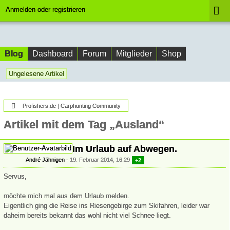
Anmelden oder registrieren
Blog
Dashboard
Forum
Mitglieder
Shop
Ungelesene Artikel
Profishers.de | Carphunting Community
Artikel mit dem Tag „Ausland“
Im Urlaub auf Abwegen.
André Jähnigen
19. Februar 2014, 16:29
+2
Servus,
möchte mich mal aus dem Urlaub melden.
Eigentlich ging die Reise ins Riesengebirge zum Skifahren, leider war
daheim bereits bekannt das wohl nicht viel Schnee liegt.