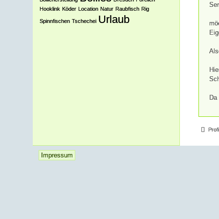
Ser
Hooklink
Köder
Location
Natur
Raubfisch
Rig
Urlaub
Spinnfischen
Tschechei
möc
Eig
Als
Hie
Sch
Da 
Prof
Impressum