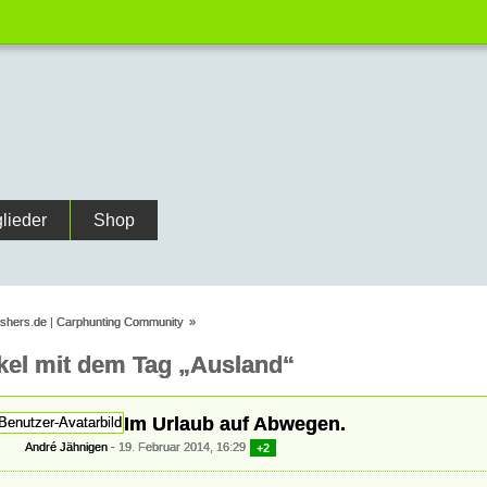
glieder
Shop
ishers.de | Carphunting Community
»
ikel mit dem Tag „Ausland“
Im Urlaub auf Abwegen.
André Jähnigen
19. Februar 2014, 16:29
+2