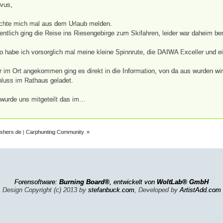
vus,
hte mich mal aus dem Urlaub melden.
entlich ging die Reise ins Riesengebirge zum Skifahren, leider war daheim ber
o habe ich vorsorglich mal meine kleine Spinnrute, die DAIWA Exceller und ei
r im Ort angekommen ging es direkt in die Information, von da aus wurden w
luss im Rathaus geladet.
wurde uns mitgeteilt das im…
ishers.de | Carphunting Community
»
Forensoftware:
Burning Board®
, entwickelt von
WoltLab® GmbH
Design Copyright (c) 2013 by
stefanbuck.com
, Developed by
ArtistAdd.com