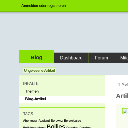
Anmelden oder registrieren
Blog
Dashboard
Forum
Mit
Ungelesene Artikel
INHALTE
Prof
Themen
Art
Blog-Artikel
TAGS
Abenteuer
Ausland
Bergwitz
Bergwitzsee
Boilies
Boilieherstellung
Dresden
Forellen