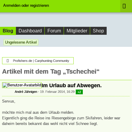
Anmelden oder registrieren
Blog
Dashboard
Forum
Mitglieder
Shop
Ungelesene Artikel
Profishers.de | Carphunting Community
Artikel mit dem Tag „Tschechei“
Im Urlaub auf Abwegen.
André Jähnigen
19. Februar 2014, 16:29
+2
Servus,
möchte mich mal aus dem Urlaub melden.
Eigentlich ging die Reise ins Riesengebirge zum Skifahren, leider war
daheim bereits bekannt das wohl nicht viel Schnee liegt.