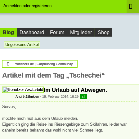
Anmelden oder registrieren
Blog
Dashboard
Forum
Mitglieder
Shop
Ungelesene Artikel
Profishers.de | Carphunting Community
Artikel mit dem Tag „Tschechei“
Im Urlaub auf Abwegen.
André Jähnigen
19. Februar 2014, 16:29
+2
Servus,
möchte mich mal aus dem Urlaub melden.
Eigentlich ging die Reise ins Riesengebirge zum Skifahren, leider war
daheim bereits bekannt das wohl nicht viel Schnee liegt.