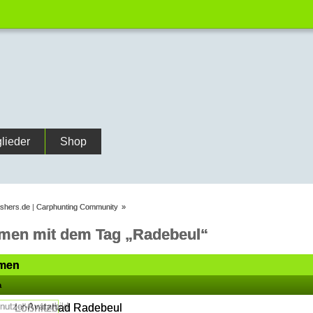
glieder
Shop
ishers.de | Carphunting Community
»
men mit dem Tag „Radebeul“
men
a
Lößnitzbad Radebeul