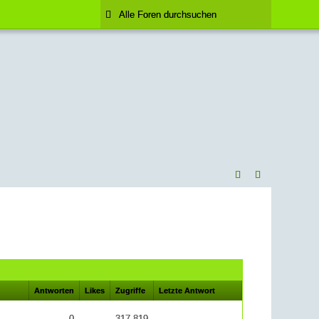
Antworten
Likes
Zugriffe
Letzte Antwort
0
317.819