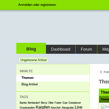
Anmelden oder registrieren
Blog
Dashboard
Forum
Mit
Ungelesene Artikel
INHALTE
Prof
Themen
The
Blog-Artikel
The
TAGS
Them
Barbe
Berbisdorf
Bivvy
Elbe
Futter
Gas
Gewässer
Karpfen
Live
Graskarpfen
Kescher
Kiesgrube