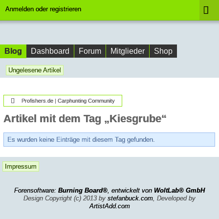
Anmelden oder registrieren
Blog
Dashboard
Forum
Mitglieder
Shop
Ungelesene Artikel
Profishers.de | Carphunting Community
Artikel mit dem Tag „Kiesgrube“
Es wurden keine Einträge mit diesem Tag gefunden.
Impressum
Forensoftware:
Burning Board®
, entwickelt von
WoltLab® GmbH
Design Copyright (c) 2013 by
stefanbuck.com
, Developed by
ArtistAdd.com