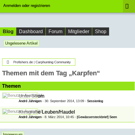
Anmelden oder registrieren
Blog
Dashboard
Forum
Mitglieder
Shop
Ungelesene Artikel
Profishers.de | Carphunting Community
Themen mit dem Tag „Karpfen“
Themen
Unter Strom
André Jähnigen
-
30. September 2014, 13:09
-
Sessionlog
Kiesgrube Leuben/Haudel
André Jähnigen
-
8. März 2014, 10:45
-
[Gewässersteckbrief] Seen
Impressum