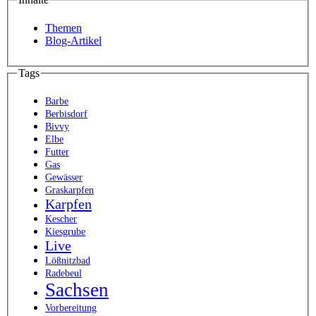
Themen
Blog-Artikel
Tags
Barbe
Berbisdorf
Bivvy
Elbe
Futter
Gas
Gewässer
Graskarpfen
Karpfen
Kescher
Kiesgrube
Live
Lößnitzbad
Radebeul
Sachsen
Vorbereitung