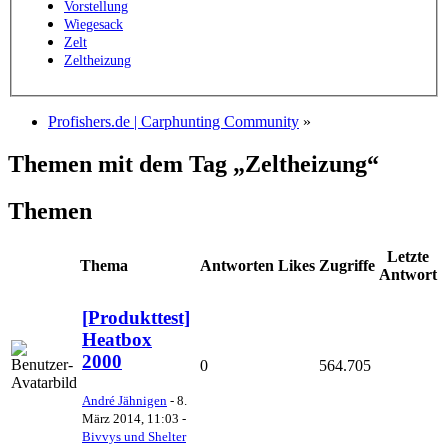
Vorstellung
Wiegesack
Zelt
Zeltheizung
Profishers.de | Carphunting Community
»
Themen mit dem Tag „Zeltheizung“
Themen
Letzte
Thema
Antworten
Likes
Zugriffe
Antwort
[Produkttest]
Heatbox
2000
0
564.705
André Jähnigen
-
8.
März 2014, 11:03
-
Bivvys und Shelter