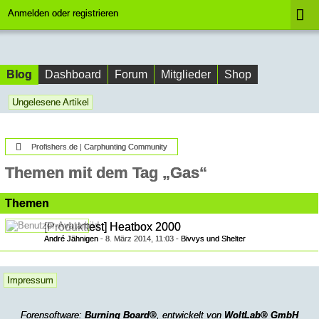
Anmelden oder registrieren
Blog
Dashboard
Forum
Mitglieder
Shop
Ungelesene Artikel
Profishers.de | Carphunting Community
Themen mit dem Tag „Gas“
Themen
[Produkttest] Heatbox 2000
André Jähnigen
-
8. März 2014, 11:03
-
Bivvys und Shelter
Impressum
Forensoftware:
Burning Board®
, entwickelt von
WoltLab® GmbH